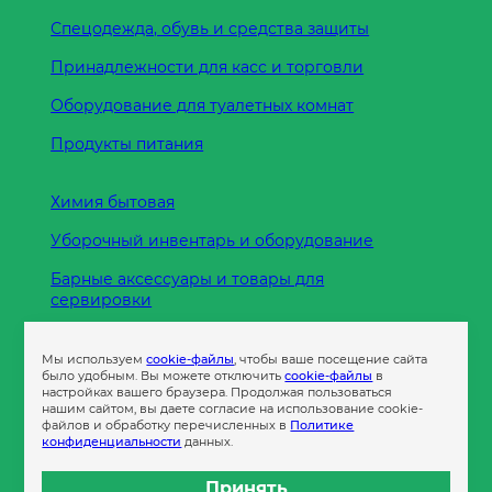
Спецодежда, обувь и средства защиты
Принадлежности для касс и торговли
Оборудование для туалетных комнат
Продукты питания
Химия бытовая
Уборочный инвентарь и оборудование
Барные аксессуары и товары для
сервировки
Кухонные принадлежности
Мы используем
cookie-файлы
, чтобы ваше посещение сайта
Пленка
было удобным. Вы можете отключить
cookie-файлы
в
настройках вашего браузера. Продолжая пользоваться
нашим сайтом, вы даете согласие на использование cookie-
файлов и обработку перечисленных в
Политике
Пакеты и сумки
конфиденциальности
данных.
Контейнеры
Принять