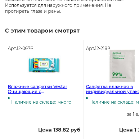
Используется для наружного применения. Не
протирать глаза и раны.
С этим товаром смотрят
Арт.
12-0676
Арт.
12-2188
Влажные салфетки Vestar
Салфетка влажная в
Очищающие с
индивидуальной упак
антибактериальным эффектом,
Optiline "Антибактериа
120 шт, с пластиковым
1000 штук
Наличие на складе: много
Наличие на складе: 
клапаном
за 1 
Цена 138.82 руб
Цена 1 