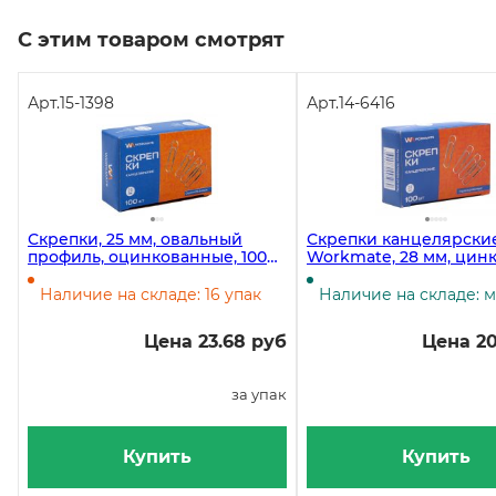
С этим товаром смотрят
Арт.
15-1398
Арт.
14-6416
Скрепки, 25 мм, овальный
Скрепки канцелярски
профиль, оцинкованные, 100
Workmate, 28 мм, цин
штук
покрытие, 100 штук в 
Наличие на складе: 16 упак
Наличие на складе: 
Цена 23.68 руб
Цена 20
за упак
Купить
Купить