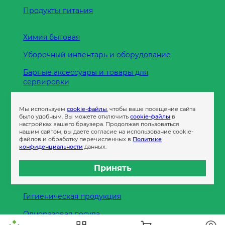
Продукты питания
Химия бытовая
Уборочный инвентарь и оборудование
Барные аксессуары и товары для
сервировки
Кухонные принадлежности
Мы используем
cookie-файлы
, чтобы ваше посещение сайта
Пленка
было удобным. Вы можете отключить
cookie-файлы
в
настройках вашего браузера. Продолжая пользоваться
нашим сайтом, вы даете согласие на использование cookie-
файлов и обработку перечисленных в
Политике
Пакеты и сумки
конфиденциальности
данных.
Контейнеры
Принять
Бумага офисная
Гигиеническая продукция
Одноразовая посуда