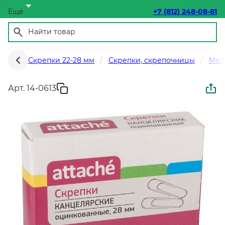
Ещё
+7 (812) 248-08-81
Скрепки 22-28 мм
Скрепки, скрепочницы
Мел
Арт. 14-0613