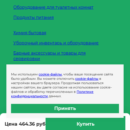
Оборудование для туалетных комнат
Продукты питания
Химия бытовая
Уборочный инвентарь и оборудование
Барные аксессуары и товары для
сервировки
Кухонные принадлежности
Мы используем
cookie-файлы
, чтобы ваше посещение сайта
Пленка
было удобным. Вы можете отключить
cookie-файлы
в
настройках вашего браузера. Продолжая пользоваться
нашим сайтом, вы даете согласие на использование cookie-
файлов и обработку перечисленных в
Политике
Пакеты и сумки
конфиденциальности
данных.
Контейнеры
Принять
Бумага офисная
Цена 464.36 руб
Купить
Гигиеническая продукция