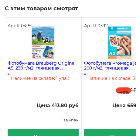
С этим товаром смотрят
Арт.
11-0496
Арт.
11-0397
Фотобумага Brauberg Original
Фотобумага ProMega je
А5, 230 г/м2, глянцевая,
200 г/м2, глянцевая,
односторонняя, 50 листов в
односторонняя, 50 лис
упаковке
упаковке
Наличие на складе: 1 упак
Наличие на складе: 3
1 
-40
%
Цена 413.80 руб
Цена 659
за упак