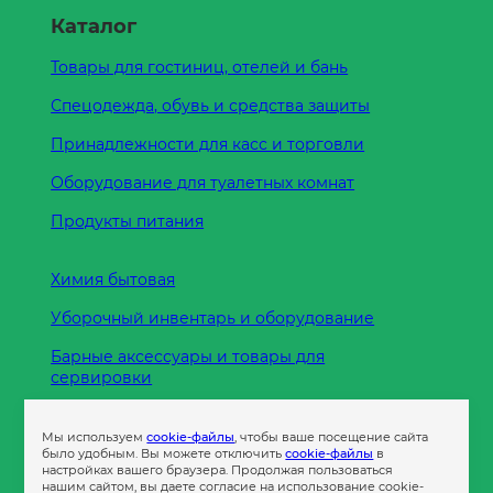
Каталог
Товары для гостиниц, отелей и бань
Спецодежда, обувь и средства защиты
Принадлежности для касс и торговли
Оборудование для туалетных комнат
Продукты питания
Химия бытовая
Уборочный инвентарь и оборудование
Барные аксессуары и товары для
сервировки
Кухонные принадлежности
Мы используем
cookie-файлы
, чтобы ваше посещение сайта
Пленка
было удобным. Вы можете отключить
cookie-файлы
в
настройках вашего браузера. Продолжая пользоваться
нашим сайтом, вы даете согласие на использование cookie-