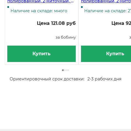
полированный, 2-ниточный, в
полированный, 2-нито
бобинах 150 метров, 35 штук
бобине 100 метров, 40
Наличие на складе: много
Наличие на складе: 2
Цена 121.08 руб
Цена 92
за бобину
Купить
Купить
Ориентировочный срок доставки:
2-3 рабочих дня