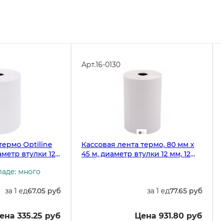
Арт.
16-0130
термо Optiline
Кассовая лента термо, 80 мм х
аметр втулки 12
45 м, диаметр втулки 12 мм, 12
рулонов в спайке
ладе: много
за 1 ед
67.05 руб
за 1 ед
77.65 руб
ена 335.25 руб
Цена 931.80 руб