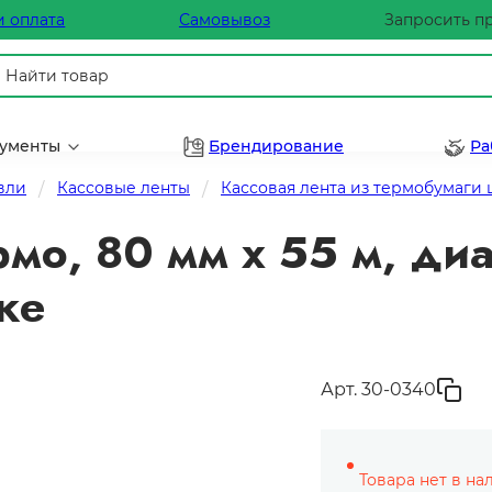
и оплата
Самовывоз
Запросить п
рументы
Брендирование
Ра
вли
Кассовые ленты
Кассовая лента из термобумаги
рмо, 80 мм х 55 м, ди
ке
Арт. 30-0340
Товара нет в на