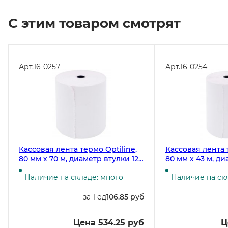
С этим товаром смотрят
Арт.
16-0257
Арт.
16-0254
Кассовая лента термо Optiline,
Кассовая лента 
80 мм х 70 м, диаметр втулки 12
80 мм х 43 м, ди
мм, 48 г/м2, 5 рулонов в
мм, 48 г/м2
Наличие на складе: много
Наличие на ск
упаковке
за 1 ед
106.85 руб
Цена 534.25 руб
Ц