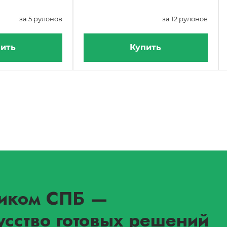
за 5 рулонов
за 12 рулонов
ить
Купить
иком СПБ
—
усство готовых решений