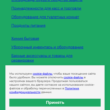
Принадлежности для касс и торговли
Оборудование для туалетных комнат
Продукты питания
Химия бытовая
Уборочный инвентарь и оборудование
Барные аксессуары и товары для
сервировки
Кухонные принадлежности
Мы используем
cookie-файлы
, чтобы ваше посещение сайта
Пленка
было удобным. Вы можете отключить
cookie-файлы
в
настройках вашего браузера. Продолжая пользоваться
нашим сайтом, вы даете согласие на использование cookie-
файлов и обработку перечисленных в
Политике
Пакеты и сумки
конфиденциальности
данных.
Контейнеры
Принять
Бумага офисная