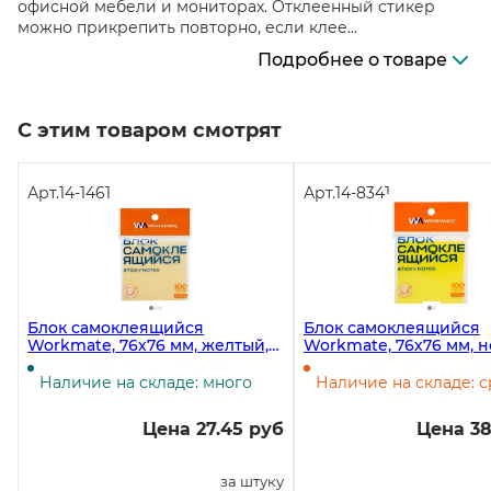
офисной мебели и мониторах. Отклеенный стикер
можно прикрепить повторно, если клее...
Подробнее о товаре
С этим товаром смотрят
Арт.
14-1461
Арт.
14-8341
Блок самоклеящийся
Блок самоклеящийся
Workmate, 76х76 мм, желтый,
Workmate, 76х76 мм, 
100 листов в блоке
жёлтый, 100 листов, 12
упаковок
Наличие на складе: много
Наличие на складе: 
Цена 27.45 руб
Цена 38
за штуку