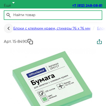
Ещё
+7 (812) 248-08-81
Блоки с клейким краем, стикеры 76 х 76 мм
Блок
Арт. 15-8490