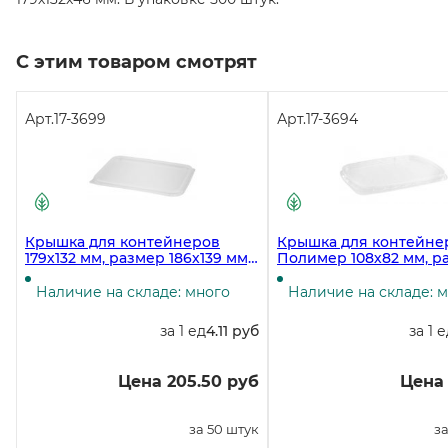
С этим товаром смотрят
Арт.
17-3699
Арт.
17-3694
Крышка для контейнеров
Крышка для контейне
179х132 мм, размер 186х139 мм,
Полимер 108х82 мм, р
прозрачная ПП, 50 штук
115х90 мм, прозрачная,
полипропилен, 100 шт
Наличие на складе: много
Наличие на складе: 
за 1 ед
4.11 руб
за 1 
Цена 205.50 руб
Цена 
за 50 штук
за