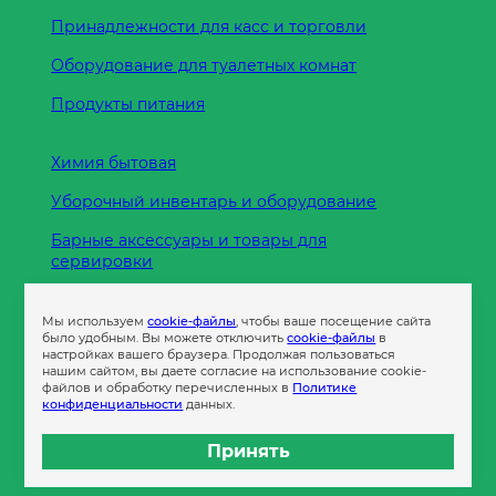
Принадлежности для касс и торговли
Оборудование для туалетных комнат
Продукты питания
Химия бытовая
Уборочный инвентарь и оборудование
Барные аксессуары и товары для
сервировки
Кухонные принадлежности
Мы используем
cookie-файлы
, чтобы ваше посещение сайта
Пленка
было удобным. Вы можете отключить
cookie-файлы
в
настройках вашего браузера. Продолжая пользоваться
нашим сайтом, вы даете согласие на использование cookie-
файлов и обработку перечисленных в
Политике
Пакеты и сумки
конфиденциальности
данных.
Контейнеры
Принять
Бумага офисная