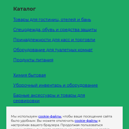
Каталог
Товары для гостиниц, отелей и бань
Спецодежда, обувь и средства защиты
Принадлежности для касс и торговли
Оборудование для туалетных комнат
Продукты питания
Химия бытовая
Уборочный инвентарь и оборудование
Барные аксессуары и товары для
сервировки
Кухонные принадлежности
Мы используем
cookie-файлы
, чтобы ваше посещение сайта
Пленка
было удобным. Вы можете отключить
cookie-файлы
в
настройках вашего браузера. Продолжая пользоваться