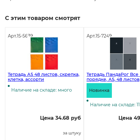
С этим товаром смотрят
Арт.
15-5639
Арт.
15-7249
Тетрадь А5 48 листов, скрепка,
Тетрадь ПандаРог Все 
клетка, ассорти
порядке, А5, 48 листов
скрепке, клетка, мел
картон
Наличие на складе: много
Новинка
Наличие на складе: 11
Цена 34.68 руб
Цена 49
за штуку