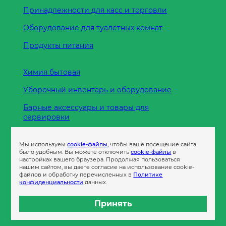
Принадлежности для касс и торговли
Оборудование для туалетных комнат
Продукты питания
Химия бытовая
Уборочный инвентарь и оборудование
Барные аксессуары и товары для
сервировки
Кухонные принадлежности
Мы используем
cookie-файлы
, чтобы ваше посещение сайта
Пленка
было удобным. Вы можете отключить
cookie-файлы
в
настройках вашего браузера. Продолжая пользоваться
нашим сайтом, вы даете согласие на использование cookie-
файлов и обработку перечисленных в
Политике
Пакеты и сумки
конфиденциальности
данных.
Контейнеры
Принять
Бумага офисная