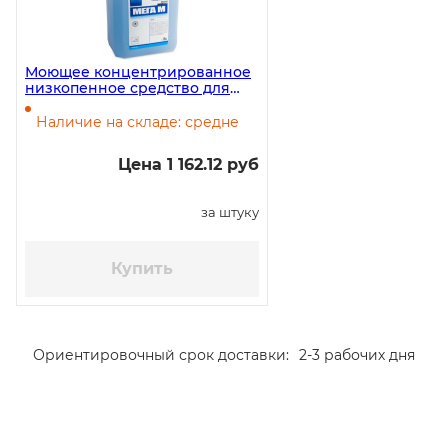
Моющее концентрированное
низкопенное средство для
посудомоечной машины Мега-
М, 5 литров
Наличие на складе: средне
Цена 1 162.12 руб
за штуку
Купить
Ориентировочный срок доставки:
2-3 рабочих дня