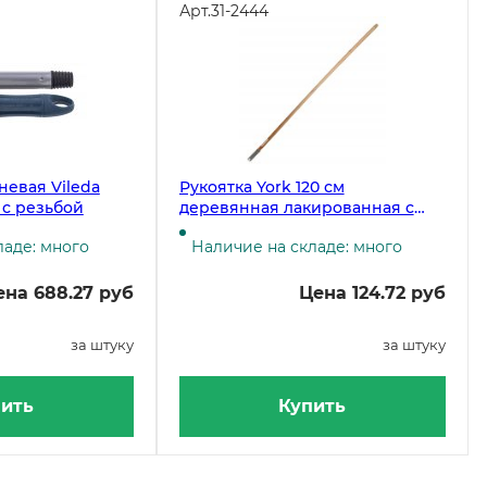
Арт.
31-2444
невая Vileda
Рукоятка York 120 см
 с резьбой
деревянная лакированная c
резьбой
ладе: много
Наличие на складе: много
ена 688.27 руб
Цена 124.72 руб
за штуку
за штуку
ить
Купить