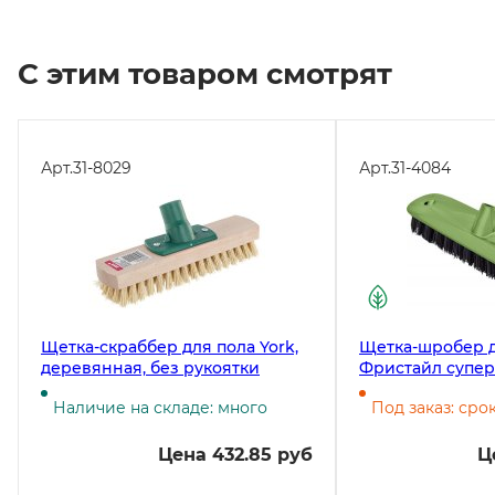
С этим товаром смотрят
Арт.
31-8029
Арт.
31-4084
Щетка-скраббер для пола York,
Щетка-шробер дл
деревянная, без рукоятки
Фристайл супер
зеленая
Наличие на складе: много
Под заказ: сро
Цена 432.85 руб
Ц