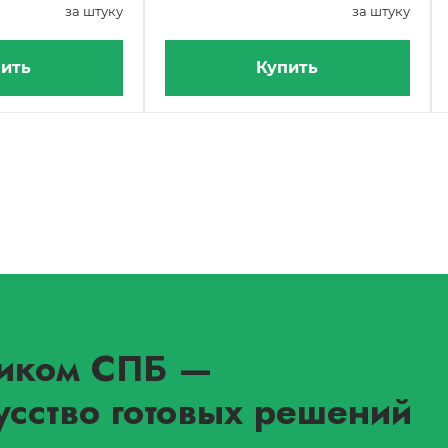
за штуку
за штуку
ить
Купить
иком СПБ
—
усство готовых решений