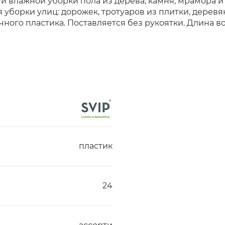
 и влажной уборки пола из дерева, камня, мрамора 
ля уборки улиц: дорожек, тротуаров из плитки, дере
ого пластика. Поставляется без рукоятки. Длина вор
пластик
24