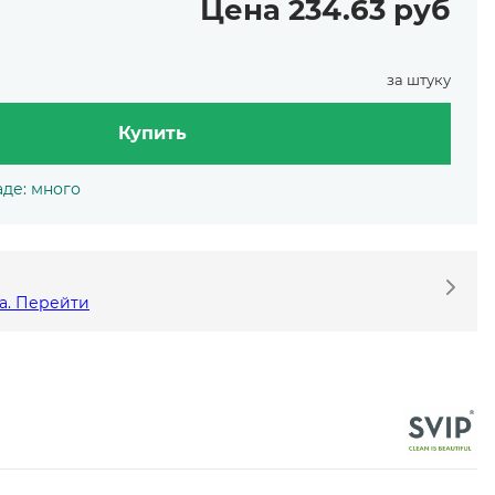
Цена 234.63 руб
за штуку
Купить
аде: много
а. Перейти