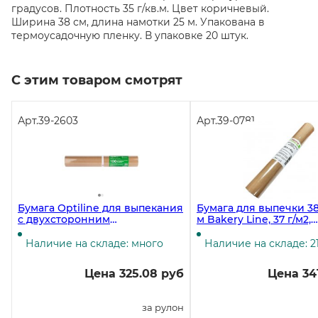
градусов. Плотность 35 г/кв.м. Цвет коричневый.
Ширина 38 см, длина намотки 25 м. Упакована в
термоусадочную пленку. В упаковке 20 штук.
С этим товаром смотрят
Арт.
39-2603
Арт.
39-0781
Бумага Optiline для выпекания
Бумага для выпечки 38
с двухсторонним
м Bakery Line, 37 г/м2,
силиконовым покрытием
коричневая, в пленке
38смx50м, коричневая в
Наличие на складе: много
Наличие на складе: 2
пленке
Цена 325.08 руб
Цена 34
за рулон