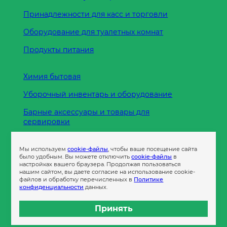
Принадлежности для касс и торговли
Оборудование для туалетных комнат
Продукты питания
Химия бытовая
Уборочный инвентарь и оборудование
Барные аксессуары и товары для
сервировки
Кухонные принадлежности
Мы используем
cookie-файлы
, чтобы ваше посещение сайта
Пленка
было удобным. Вы можете отключить
cookie-файлы
в
настройках вашего браузера. Продолжая пользоваться
нашим сайтом, вы даете согласие на использование cookie-
файлов и обработку перечисленных в
Политике
Пакеты и сумки
конфиденциальности
данных.
Контейнеры
Принять
Бумага офисная