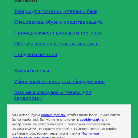
Каталог
Товары для гостиниц, отелей и бань
Спецодежда, обувь и средства защиты
Принадлежности для касс и торговли
Оборудование для туалетных комнат
Продукты питания
Химия бытовая
Уборочный инвентарь и оборудование
Барные аксессуары и товары для
сервировки
Кухонные принадлежности
Мы используем
cookie-файлы
, чтобы ваше посещение сайта
Пленка
было удобным. Вы можете отключить
cookie-файлы
в
настройках вашего браузера. Продолжая пользоваться
нашим сайтом, вы даете согласие на использование cookie-
файлов и обработку перечисленных в
Политике
Пакеты и сумки