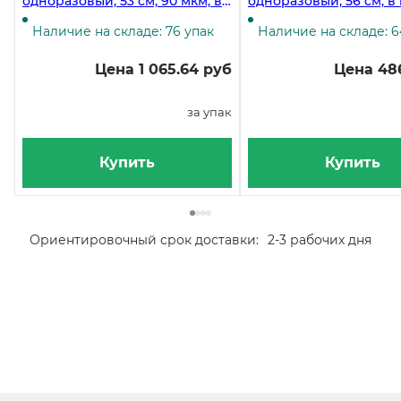
одноразовый, 53 см, 90 мкм, в
одноразовый, 56 см, в
рулоне 100 штук
100 штук
Наличие на складе: 76 упак
Наличие на складе: 6
Цена 1 065.64 руб
Цена 486
за упак
Купить
Купить
Ориентировочный срок доставки:
2-3 рабочих дня