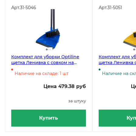
Арт.
31-5046
Арт.
31-5051
Комплект для уборки Optiline
Комплект для уб
щетка Ленивка с совком на
щетка Ленивка 
длинных ручках, синий
длинных ручках
Наличие на складе: 1 шт
Наличие на скл
Цена 479.38 руб
Ц
за штуку
Купить
Куп