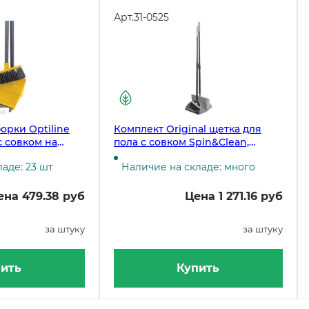
Арт.
31-0525
орки Optiline
Комплект Original щетка для
с совком на
пола с совком Spin&Clean,
, желтый
серый
аде: 23 шт
Наличие на складе: много
ена 479.38 руб
Цена 1 271.16 руб
за штуку
за штуку
ить
Купить