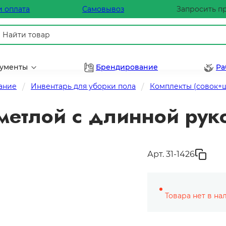
и оплата
Самовывоз
Запросить п
рументы
Брендирование
Ра
ание
Инвентарь для уборки пола
Комплекты (совок+
 метлой с длинной рук
Арт. 31-1426
Товара нет в на