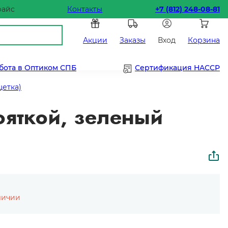
райс
Контакты
+7 (812) 248-08-81
Акции
Заказы
Вход
Корзина
бота в Оптиком СПБ
Сертификация HACCP
щетка)
ояткой, зеленый
личии