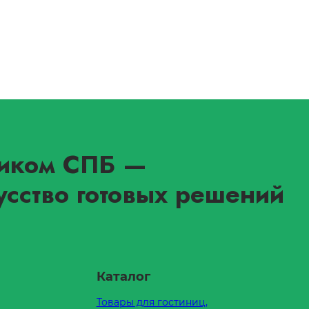
иком СПБ
—
усство готовых решений
Каталог
Товары для гостиниц,