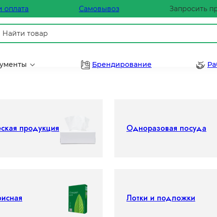
и оплата
Самовывоз
Запросить п
рументы
Брендирование
Ра
еская продукция
Одноразовая посуда
фисная
Лотки и подложки