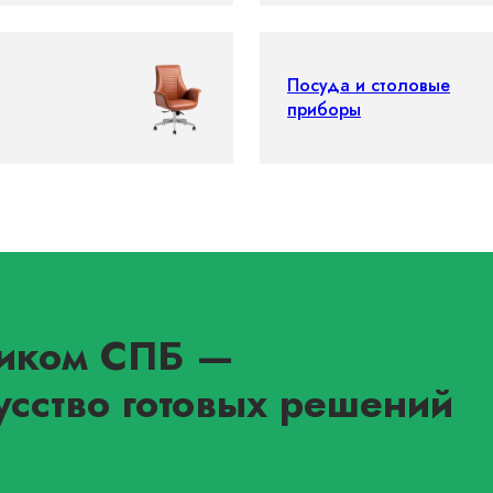
Посуда и столовые
приборы
иком СПБ
—
усство готовых решений