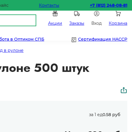
райс
Контакты
+7 (812) 248-08-81
Акции
Заказы
Вход
Корзина
бота в Оптиком СПБ
Сертификация HACCP
д в рулоне
улоне 500 штук
за 1 ед
0.58 руб