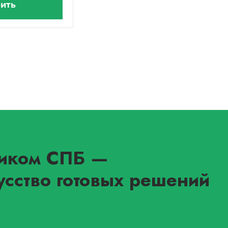
ить
иком СПБ
—
усство готовых решений