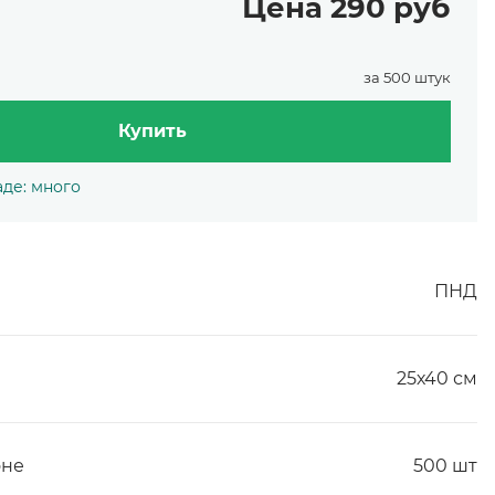
Цена 290 руб
за 500 штук
Купить
аде: много
ПНД
25х40 см
оне
500 шт