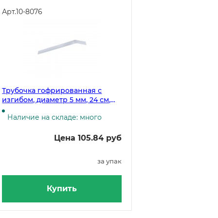
Арт.
10-8076
Трубочка гофрированная с
изгибом, диаметр 5 мм, 24 см,
прозрачная, в упаковке 250
Наличие на складе: много
штук
Цена 105.84 руб
за упак
Купить