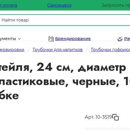
и оплата
Самовывоз
Запросить п
рументы
Брендирование
Ра
сервировки
Трубочки для напитков
Трубочки гофрир
ейля, 24 см, диаметр 
ластиковые, черные, 1
обке
Арт. 10-3519