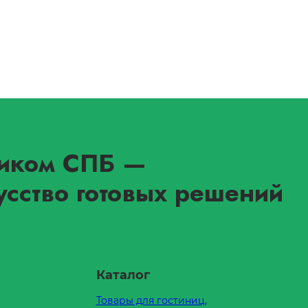
иком СПБ
—
усство готовых решений
Каталог
Товары для гостиниц,