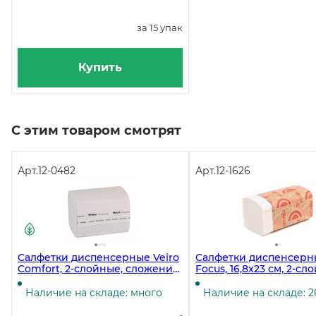
за 15 упак
Купить
С этим товаром смотрят
Арт.
12-0482
Арт.
12-1626
Салфетки диспенсерные Veiro
Салфетки диспенсерн
Comfort, 2-слойные, сложение
Focus, 16,8х23 см, 2-сл
1/2, 16,2х21 см, 220 листов в
белые, 1/2 сложения N4
упаковке, 15 пачек в коробке
листов в упаковке, 15 
Наличие на складе: много
Наличие на складе: 2
коробке