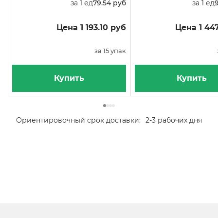
за 1 ед
79.54 руб
за 1 ед
Цена 1 193.10 руб
Цена 1 44
за 15 упак
Купить
Купить
Ориентировочный срок доставки:
2-3 рабочих дня