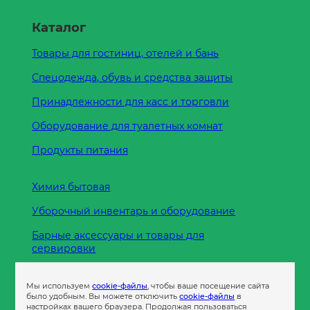
Каталог
Товары для гостиниц, отелей и бань
Спецодежда, обувь и средства защиты
Принадлежности для касс и торговли
Оборудование для туалетных комнат
Продукты питания
Химия бытовая
Уборочный инвентарь и оборудование
Барные аксессуары и товары для
сервировки
Кухонные принадлежности
Мы используем
cookie-файлы
, чтобы ваше посещение сайта
Пленка
было удобным. Вы можете отключить
cookie-файлы
в
настройках вашего браузера. Продолжая пользоваться