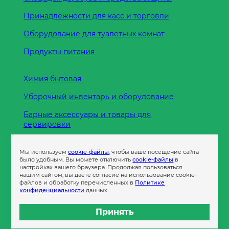
Принадлежности для касс и торговли
Оборудование для туалетных комнат
Продукты питания
Химия бытовая
Уборочный инвентарь и оборудование
Барные аксессуары и товары для
сервировки
Кухонные принадлежности
Мы используем
cookie-файлы
, чтобы ваше посещение сайта
Пленка
было удобным. Вы можете отключить
cookie-файлы
в
настройках вашего браузера. Продолжая пользоваться
нашим сайтом, вы даете согласие на использование cookie-
файлов и обработку перечисленных в
Политике
Пакеты и сумки
конфиденциальности
данных.
Контейнеры
Принять
Бумага офисная