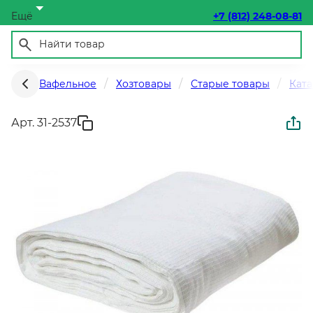
Ещё
+7 (812) 248-08-81
Вафельное
Хозтовары
Старые товары
Ката
Арт. 31-2537