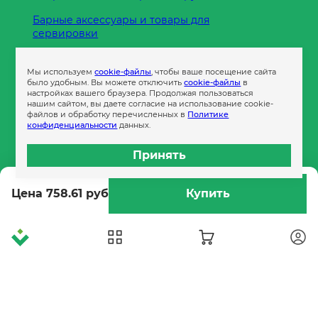
Барные аксессуары и товары для
сервировки
Кухонные принадлежности
Мы используем
cookie-файлы
, чтобы ваше посещение сайта
Пленка
было удобным. Вы можете отключить
cookie-файлы
в
настройках вашего браузера. Продолжая пользоваться
нашим сайтом, вы даете согласие на использование cookie-
файлов и обработку перечисленных в
Политике
Пакеты и сумки
конфиденциальности
данных.
Контейнеры
Принять
Бумага офисная
Цена 758.61 руб
Купить
Гигиеническая продукция
Одноразовая посуда