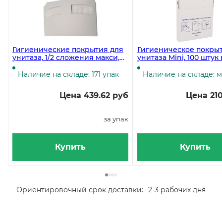
Гигиенические покрытия для
Гигиеническое покры
унитаза, 1/2 сложения макси,
унитаза Mini, 100 штук 
37х40,8 см, 250 штук
упаковке
Наличие на складе: 171 упак
Наличие на складе: 
Цена 439.62 руб
Цена 210
за упак
Купить
Купить
Ориентировочный срок доставки:
2-3 рабочих дня