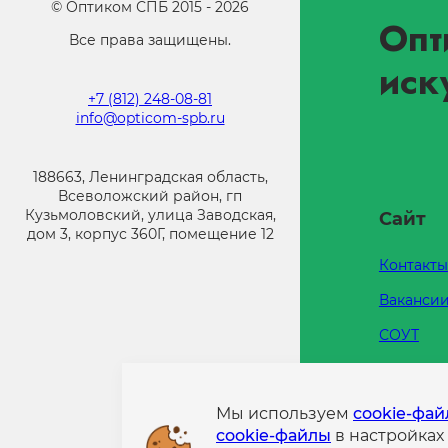
©
Оптиком СПБ
2015 -
2026
Опт
Все права защищены.
иск
+7 (812) 248-08-81
info@opticom-spb.ru
188663, Ленинградская область,
Всеволожский район, гп
Кузьмоловский, улица Заводская,
Сайт
дом 3, корпус 360Г, помещение 12
Контакты
Ваканси
СОУТ
Каталоги
Напишит
Мы используем
cookie-фа
cookie-файлы
в настройках
Политик