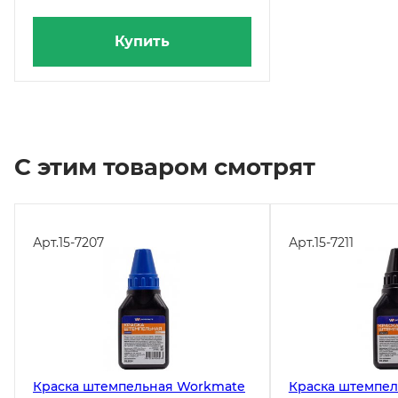
Купить
С этим товаром смотрят
Арт.
15-7207
Арт.
15-7211
Краска штемпельная Workmate
Краска штемпе