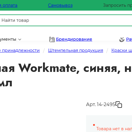
и оплата
Самовывоз
Запросить п
рументы
Брендирование
Ра
 принадлежности
Штемпельная продукция
Краски 
ая Workmate, синяя, н
мл
Арт. 14-2495
Товара нет в на