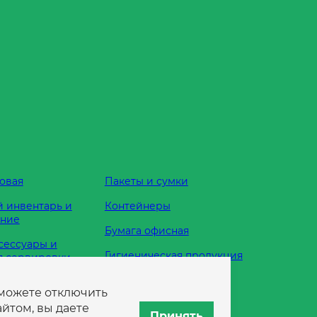
овая
Пакеты и сумки
 инвентарь и
Контейнеры
ание
Бумага офисная
сессуары и
Гигиеническая продукция
я сервировки
Одноразовая посуда
 можете отключить
жности
йтом, вы даете
Принять