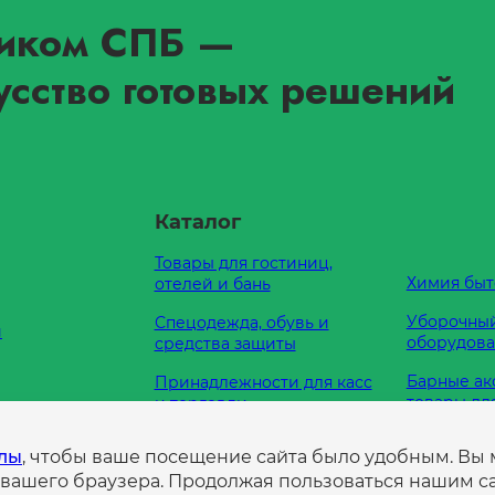
иком СПБ
—
усство готовых решений
Каталог
Товары для гостиниц,
Химия быт
отелей и бань
Уборочный
Спецодежда, обувь и
и
оборудов
средства защиты
Барные ак
Принадлежности для касс
товары дл
и торговли
Кухонные
Оборудование для
е нам
йлы
, чтобы ваше посещение сайта было удобным. Вы
принадле
туалетных комнат
 вашего браузера. Продолжая пользоваться нашим са
а