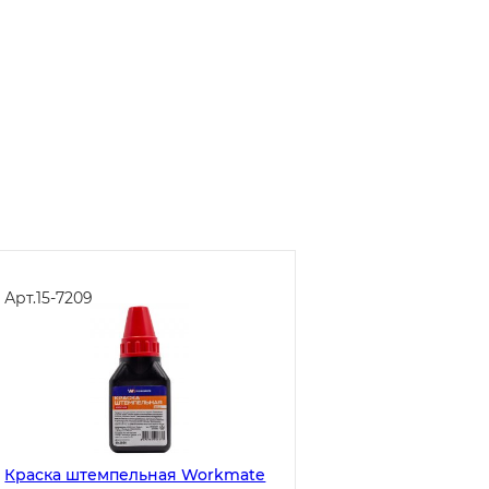
Арт.
15-7209
Краска штемпельная Workmate