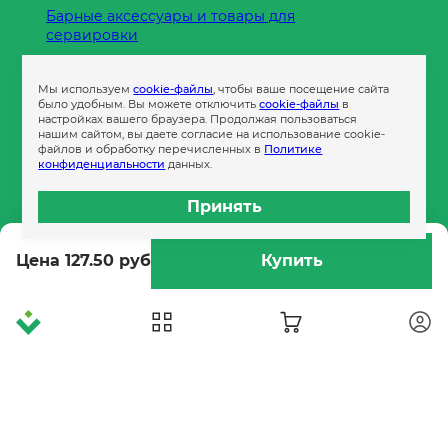
Барные аксессуары и товары для
сервировки
Кухонные принадлежности
Мы используем
cookie-файлы
, чтобы ваше посещение сайта
Пленка
было удобным. Вы можете отключить
cookie-файлы
в
настройках вашего браузера. Продолжая пользоваться
нашим сайтом, вы даете согласие на использование cookie-
файлов и обработку перечисленных в
Политике
Пакеты и сумки
конфиденциальности
данных.
Контейнеры
Принять
Бумага офисная
Цена 127.50 руб
Купить
Гигиеническая продукция
Одноразовая посуда