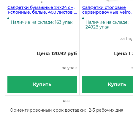
Салфетки бумажные 24х24 см,
Салфетки столовые
1-слойные, белые, 400 листов в
сервировочные Veiro,
упаковке, 12 пачек в коробке
см, 1-слойные, белые, 
листов в упаковке, 45 
Наличие на складе: 163 упак
Наличие на складе:
коробке
24928 упак
за 1 е
Цена 120.92 руб
Цена 1 
за упак
Купить
Купить
Ориентировочный срок доставки:
2-3 рабочих дня