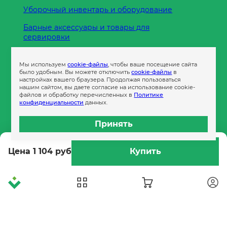
Уборочный инвентарь и оборудование
Барные аксессуары и товары для
сервировки
Кухонные принадлежности
Мы используем
cookie-файлы
, чтобы ваше посещение сайта
Пленка
было удобным. Вы можете отключить
cookie-файлы
в
настройках вашего браузера. Продолжая пользоваться
нашим сайтом, вы даете согласие на использование cookie-
файлов и обработку перечисленных в
Политике
Пакеты и сумки
конфиденциальности
данных.
Контейнеры
Принять
Бумага офисная
Цена 1 104 руб
Купить
Гигиеническая продукция
Одноразовая посуда