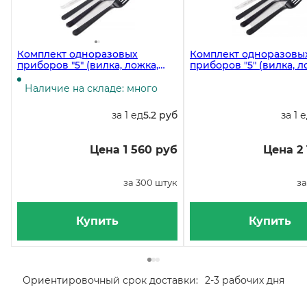
Комплект одноразовых
Комплект одноразовы
приборов "5" (вилка, ложка,
приборов "5" (вилка, л
нож - черные Премиум,
нож черные, премиум,
зубочистка, салфетка белая 1-
зубочистка, салфетка б
Наличие на складе: много
слойная 24х24 см), 300 штук
слойная, 24х24 см), 30
за 1 ед
5.2 руб
за 1 
Цена 1 560 руб
Цена 2 
за 300 штук
за
Купить
Купить
Ориентировочный срок доставки:
2-3 рабочих дня