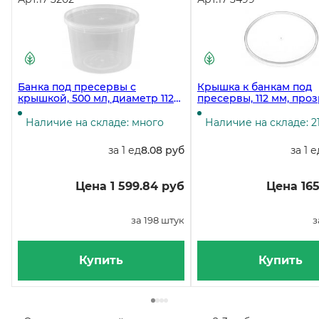
Банка под пресервы с
Крышка к банкам под
крышкой, 500 мл, диаметр 112
пресервы, 112 мм, про
мм, прозрачная, плошка, 198
40 штук (банки 17-3500, 
штук
17-3502)
Наличие на складе: много
Наличие на складе: 2
за 1 ед
8.08 руб
за 1 е
Цена 1 599.84 руб
Цена 165
за 198 штук
з
Купить
Купить