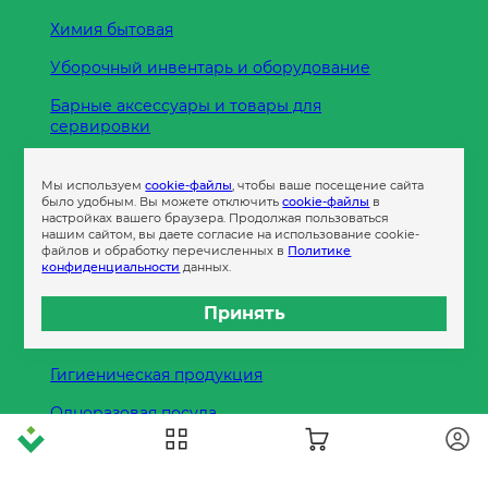
Химия бытовая
Уборочный инвентарь и оборудование
Барные аксессуары и товары для
сервировки
Кухонные принадлежности
Мы используем
cookie-файлы
, чтобы ваше посещение сайта
Пленка
было удобным. Вы можете отключить
cookie-файлы
в
настройках вашего браузера. Продолжая пользоваться
нашим сайтом, вы даете согласие на использование cookie-
файлов и обработку перечисленных в
Политике
Пакеты и сумки
конфиденциальности
данных.
Контейнеры
Принять
Бумага офисная
Гигиеническая продукция
Одноразовая посуда