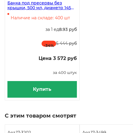
Банка под пресервы без
крышки, 500 мл, диаметр 145
мм, высота 46 мм, 400 штук
(крышка 17-0402)
Наличие на складе: 400 шт
за 1 ед
8.93 руб
5 444 руб
-34
%
Цена 3 572 руб
за 400 штук
Купить
С этим товаром смотрят
Арт.
17-3202
Арт.
17-3499