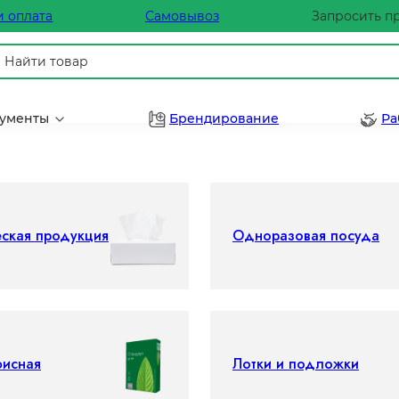
и оплата
Самовывоз
Запросить п
рументы
Брендирование
Ра
еская продукция
Одноразовая посуда
фисная
Лотки и подложки