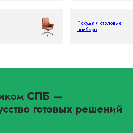
Посуда и столовые
приборы
иком СПБ
—
усство готовых решений