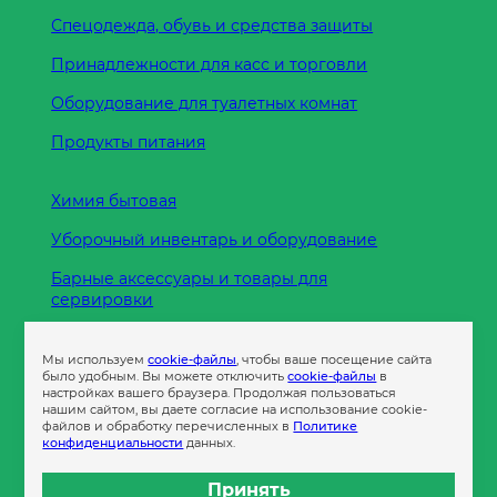
Спецодежда, обувь и средства защиты
Принадлежности для касс и торговли
Оборудование для туалетных комнат
Продукты питания
Химия бытовая
Уборочный инвентарь и оборудование
Барные аксессуары и товары для
сервировки
Кухонные принадлежности
Мы используем
cookie-файлы
, чтобы ваше посещение сайта
Пленка
было удобным. Вы можете отключить
cookie-файлы
в
настройках вашего браузера. Продолжая пользоваться
нашим сайтом, вы даете согласие на использование cookie-
файлов и обработку перечисленных в
Политике
Пакеты и сумки
конфиденциальности
данных.
Контейнеры
Принять