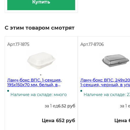
Купить
С этим товаром смотрят
Арт.
17-1875
Арт.
17-8706
Ланч-бокс ВПС, 1-секция,
Ланч-бокс ВПС, 249х20
195х150х70 мм, белый, в
1-секция, черный, в у
полиэтилене 100 штук
100 штук
Наличие на складе: много
Наличие на складе: 2
за 1 ед
6.52 руб
за 1 
Цена 652 руб
Цена 