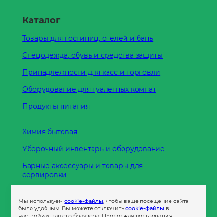
Каталог
Товары для гостиниц, отелей и бань
Спецодежда, обувь и средства защиты
Принадлежности для касс и торговли
Оборудование для туалетных комнат
Продукты питания
Химия бытовая
Уборочный инвентарь и оборудование
Барные аксессуары и товары для
сервировки
Кухонные принадлежности
Мы используем
cookie-файлы
, чтобы ваше посещение сайта
Пленка
было удобным. Вы можете отключить
cookie-файлы
в
настройках вашего браузера. Продолжая пользоваться