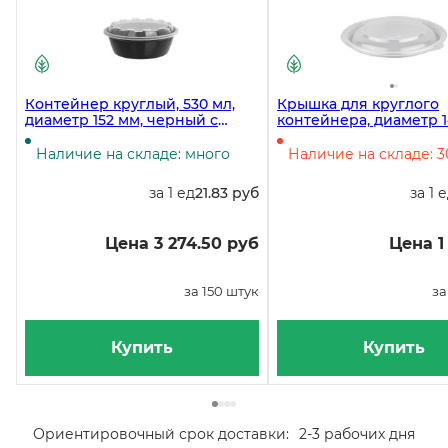
Контейнер круглый, 530 мл,
Крышка для круглого
диаметр 152 мм, черный с
контейнера, диаметр 1
прозрачной крышкой, 150 штук
прозрачная, 300 штук
Наличие на складе: много
Наличие на складе: 3
за 1 ед
21.83 руб
за 1 
Цена 3 274.50 руб
Цена 1
за 150 штук
за
Купить
Купить
Ориентировочный срок доставки:
2-3 рабочих дня