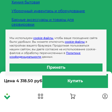
Химия бытовая
Уборочный инвентарь и оборудование
Барные аксессуары и товары для
сервировки
Кухонные принадлежности
Мы используем
cookie-файлы
, чтобы ваше посещение сайта
Пленка
было удобным. Вы можете отключить
cookie-файлы
в
настройках вашего браузера. Продолжая пользоваться
нашим сайтом, вы даете согласие на использование cookie-
файлов и обработку перечисленных в
Политике
Пакеты и сумки
конфиденциальности
данных.
Контейнеры
Принять
Бумага офисная
Цена 4 318.50 руб
Купить
Гигиеническая продукция
Одноразовая посуда