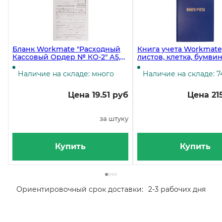
Бланк Workmate "Расходный
Книга учета Workmate,
Кассовый Ордер № КО-2" А5,
листов, клетка, бумвин
газетка, 100 экземпляров
офсетный, синяя
Наличие на складе: много
Наличие на складе: 7
Цена 19.51 руб
Цена 21
за штуку
Купить
Купить
Ориентировочный срок доставки:
2-3 рабочих дня