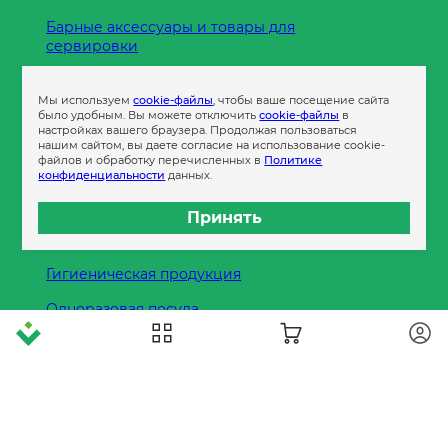
Барные аксессуары и товары для
сервировки
Кухонные принадлежности
Мы используем
cookie-файлы
, чтобы ваше посещение сайта
Пленка
было удобным. Вы можете отключить
cookie-файлы
в
настройках вашего браузера. Продолжая пользоваться
нашим сайтом, вы даете согласие на использование cookie-
файлов и обработку перечисленных в
Политике
Пакеты и сумки
конфиденциальности
данных.
Контейнеры
Принять
Бумага офисная
Гигиеническая продукция
Одноразовая посуда