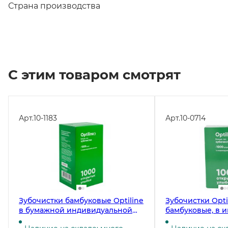
Страна производства
С этим товаром смотрят
Арт.
10-1183
Арт.
10-0714
Зубочистки бамбуковые Optiline
Зубочистки Optil
в бумажной индивидуальной
бамбуковые, в 
упаковке, 1000 штук
полиэтиленовой 