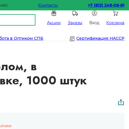
райс
Контакты
+7 (812) 248-08-81
Акции
Заказы
Вход
Корзина
бота в Оптиком СПБ
Сертификация HACCP
олом, в
вке, 1000 штук
личии