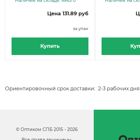
Наличие на складе: много
Наличие на ск
штук
Цена 131.89 руб
Ц
за упак
Купить
Куп
Ориентировочный срок доставки:
2-3 рабочих дня
©
Оптиком СПБ
2015 -
2026
Опт
Все права защищены.