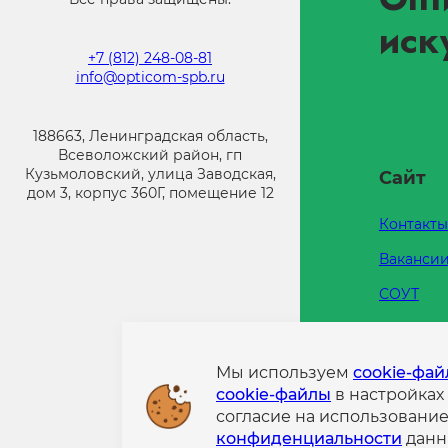
иск
+7 (812) 248-08-81
info@opticom-spb.ru
188663, Ленинградская область,
Всеволожский район, гп
Кузьмоловский, улица Заводская,
Сайт
дом 3, корпус 360Г, помещение 12
Контакты
Ваканси
СОУТ
Каталоги
Напишит
Мы используем
cookie-фа
cookie-файлы
в настройках
Политик
согласие на использовани
конфиде
конфиденциальности
данн