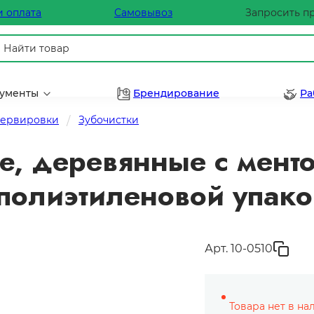
и оплата
Самовывоз
Запросить п
рументы
Брендирование
Ра
сервировки
Зубочистки
ne, деревянные с мент
олиэтиленовой упако
Арт. 10-0510
Товара нет в на