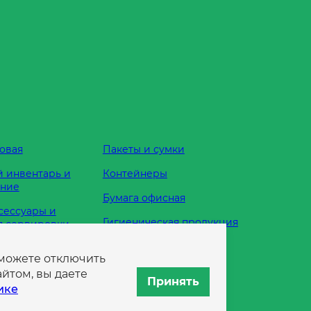
овая
Пакеты и сумки
 инвентарь и
Контейнеры
ание
Бумага офисная
сессуары и
Гигиеническая продукция
я сервировки
Одноразовая посуда
 можете отключить
жности
йтом, вы даете
Принять
ике