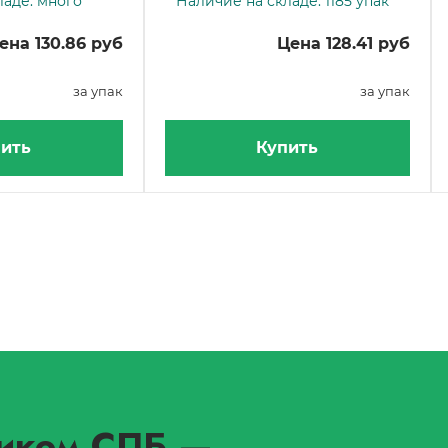
ладе: много
Наличие на складе: 1185 упак
ена 130.86 руб
Цена 128.41 руб
за упак
за упак
ить
Купить
иком СПБ
—