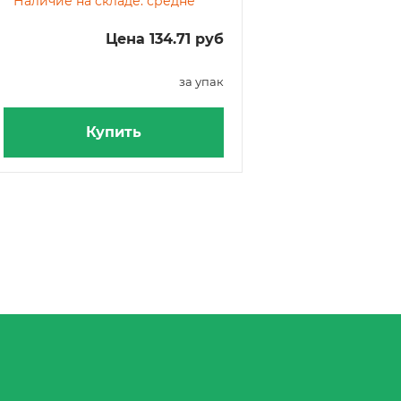
Наличие на складе: средне
штук
Цена 134.71 руб
за упак
Купить