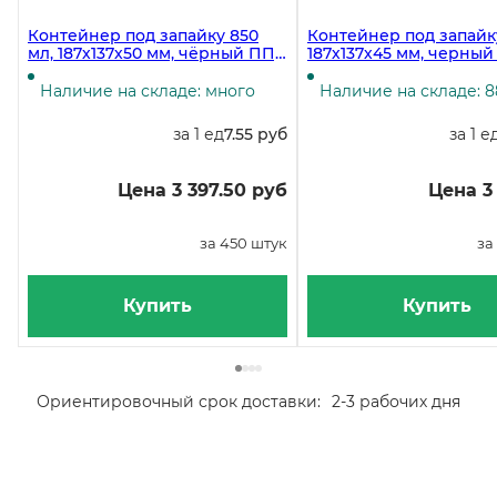
Контейнер под запайку 850
Контейнер под запайк
мл, 187х137х50 мм, чёрный ПП,
187х137х45 мм, черны
450 штук
ПП, 400 штук
Наличие на складе: много
Наличие на складе: 
за 1 ед
7.55 руб
за 1 е
Цена 3 397.50 руб
Цена 3
за 450 штук
за
Купить
Купить
Ориентировочный срок доставки:
2-3 рабочих дня