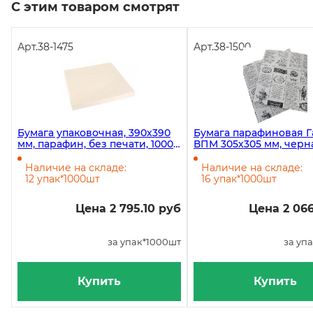
С этим товаром смотрят
Арт.
38-1475
Арт.
38-1500
Бумага упаковочная, 390х390
Бумага парафиновая Г
мм, парафин, без печати, 1000
ВПМ 305х305 мм, черна
штук в упаковке
листов
Наличие на складе:
Наличие на складе:
12 упак*1000шт
16 упак*1000шт
Цена 2 795.10 руб
Цена 2 066
за упак*1000шт
за уп
Купить
Купить