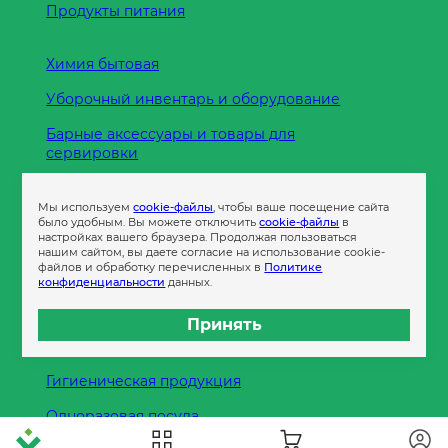
Продукты питания
Химия бытовая
Уборочный инвентарь и оборудование
Барные аксессуары и товары для
сервировки
Кухонные принадлежности
Мы используем
cookie-файлы
, чтобы ваше посещение сайта
Пленка
было удобным. Вы можете отключить
cookie-файлы
в
настройках вашего браузера. Продолжая пользоваться
нашим сайтом, вы даете согласие на использование cookie-
файлов и обработку перечисленных в
Политике
Пакеты и сумки
конфиденциальности
данных.
Контейнеры
Принять
Бумага офисная
Гигиеническая продукция
Одноразовая посуда