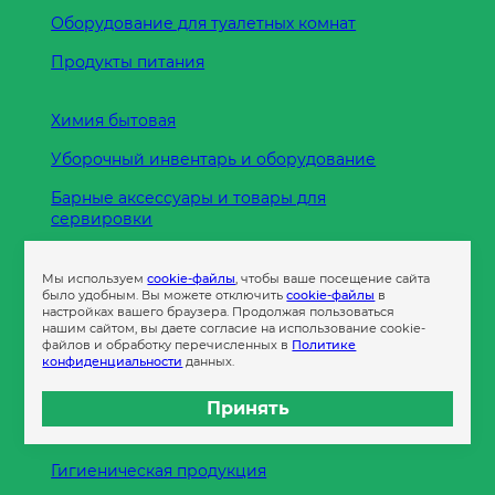
Оборудование для туалетных комнат
Продукты питания
Химия бытовая
Уборочный инвентарь и оборудование
Барные аксессуары и товары для
сервировки
Кухонные принадлежности
Мы используем
cookie-файлы
, чтобы ваше посещение сайта
Пленка
было удобным. Вы можете отключить
cookie-файлы
в
настройках вашего браузера. Продолжая пользоваться
нашим сайтом, вы даете согласие на использование cookie-
файлов и обработку перечисленных в
Политике
Пакеты и сумки
конфиденциальности
данных.
Контейнеры
Принять
Бумага офисная
Гигиеническая продукция