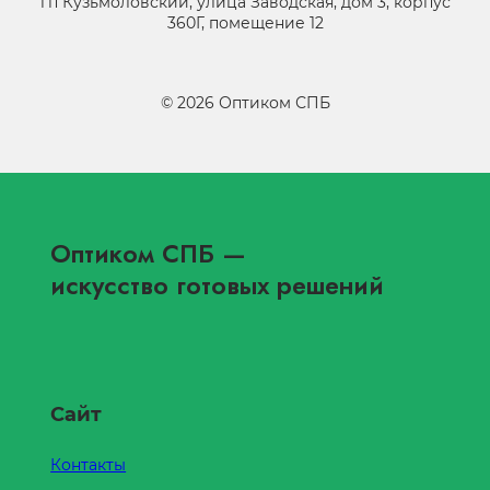
гп Кузьмоловский, улица Заводская, дом 3, корпус
360Г, помещение 12
©
2026
Оптиком СПБ
Оптиком СПБ
—
искусство готовых решений
Сайт
Контакты