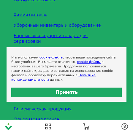
Химия бытовая
Уборочный инвентарь и оборудование
Барные аксессуары и товары для
сервировки
Кухонные принадлежности
Мы используем
cookie-файлы
, чтобы ваше посещение сайта
Пленка
было удобным. Вы можете отключить
cookie-файлы
в
настройках вашего браузера. Продолжая пользоваться
нашим сайтом, вы даете согласие на использование cookie-
файлов и обработку перечисленных в
Политике
Пакеты и сумки
конфиденциальности
данных.
Контейнеры
Принять
Бумага офисная
Гигиеническая продукция
Одноразовая посуда