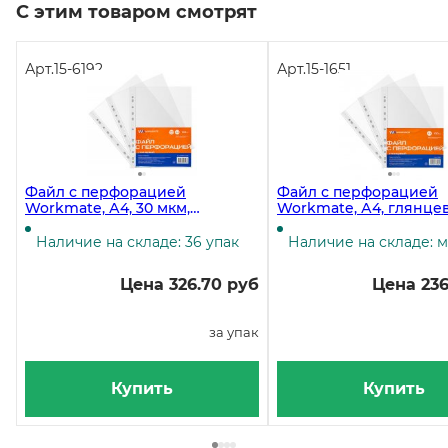
С этим товаром смотрят
Арт.
15-6192
Арт.
15-1651
Файл с перфорацией
Файл с перфорацией
Workmate, А4, 30 мкм,
Workmate, А4, глянцев
глянцевый, 100 штук в
штук
упаковке
Наличие на складе: 36 упак
Наличие на складе: 
Цена 326.70 руб
Цена 236
за упак
Купить
Купить