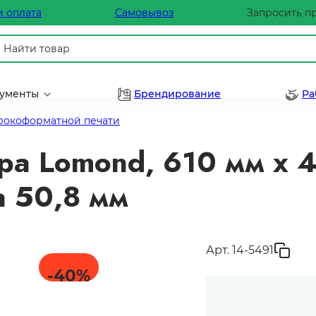
и оплата
Самовывоз
Запросить п
рументы
Брендирование
Ра
рокоформатной печати
ра Lomond, 610 мм x 4
а 50,8 мм
Арт. 14-5491
-40
%