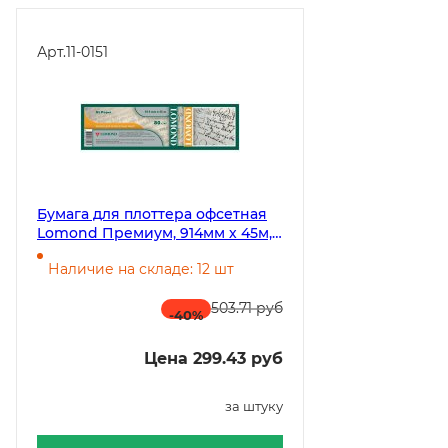
Арт.
11-0151
Бумага для плоттера офсетная
Lomond Премиум, 914мм х 45м,
80 г/кв.м, втулка 50,8 мм, 4
Наличие на складе: 12 шт
штуки в упаковке
503.71 руб
-40
%
Цена 299.43 руб
за штуку