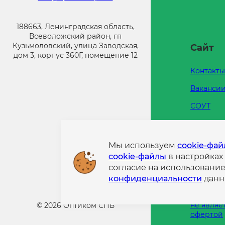
188663, Ленинградская область,
Всеволожский район, гп
Кузьмоловский, улица Заводская,
Сайт
дом 3, корпус 360Г, помещение 12
Контакты
Ваканси
СОУТ
Каталоги
Напишит
Мы используем
cookie-фа
cookie-файлы
в настройках
Политик
согласие на использовани
конфиде
конфиденциальности
данн
Информа
размещен
не являе
©
2026
Оптиком СПБ
офертой