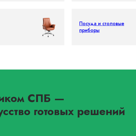
Посуда и столовые
приборы
иком СПБ
—
усство готовых решений