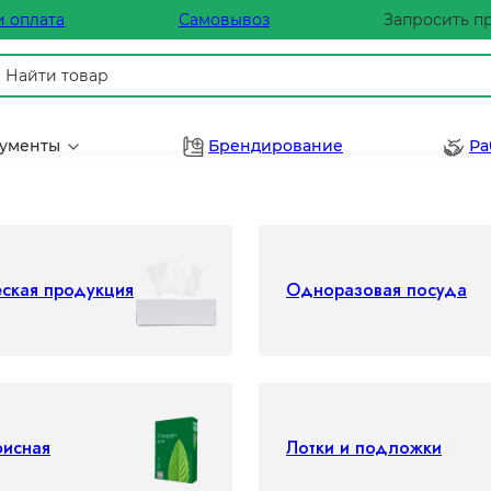
и оплата
Самовывоз
Запросить п
рументы
Брендирование
Ра
еская продукция
Одноразовая посуда
фисная
Лотки и подложки