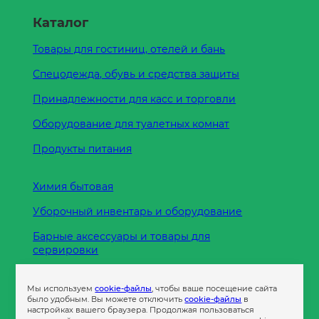
Каталог
Товары для гостиниц, отелей и бань
Спецодежда, обувь и средства защиты
Принадлежности для касс и торговли
Оборудование для туалетных комнат
Продукты питания
Химия бытовая
Уборочный инвентарь и оборудование
Барные аксессуары и товары для
сервировки
Кухонные принадлежности
Мы используем
cookie-файлы
, чтобы ваше посещение сайта
Пленка
было удобным. Вы можете отключить
cookie-файлы
в
настройках вашего браузера. Продолжая пользоваться