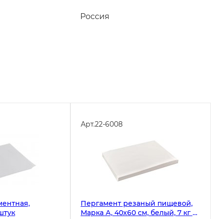
Россия
Арт.
22-6008
ментная,
Пергамент резаный пищевой,
штук
Марка А, 40х60 см, белый, 7 кг в