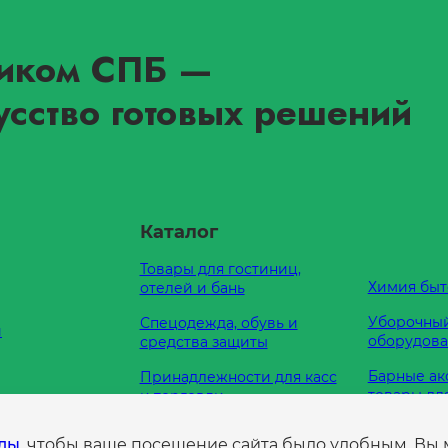
иком СПБ
—
усство готовых решений
Каталог
Товары для гостиниц,
Химия быт
отелей и бань
Уборочный
Спецодежда, обувь и
и
оборудов
средства защиты
Барные ак
Принадлежности для касс
товары дл
и торговли
Кухонные
Оборудование для
е нам
йлы
, чтобы ваше посещение сайта было удобным. Вы