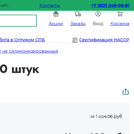
райс
Контакты
+7 (812) 248-08-81
Акции
Заказы
Вход
Корзина
бота в Оптиком СПБ
Сертификация HACCP
т не силиконизированный
0 штук
за 1 ед
4.06 руб