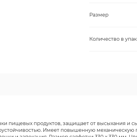
Размер
Количество в упа
ки пищевых продуктов, защищает от высыхания и с
оустойчивостью. Имеет повышенную механическую п
ечки и запекания. Размер салфетки 330 х 330 мм. Цв