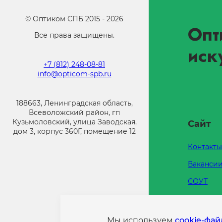
©
Оптиком СПБ
2015 -
2026
Опт
Все права защищены.
иск
+7 (812) 248-08-81
info@opticom-spb.ru
188663, Ленинградская область,
Всеволожский район, гп
Кузьмоловский, улица Заводская,
Сайт
дом 3, корпус 360Г, помещение 12
Контакты
Ваканси
СОУТ
Каталоги
Напишит
Мы используем
cookie-фа