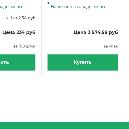
коробке
ладе: много
Наличие на складе: много
за 1 ед
2.34 руб
Цена 234 руб
Цена 3 574.59 руб
за 100 штук
за упак
ить
Купить