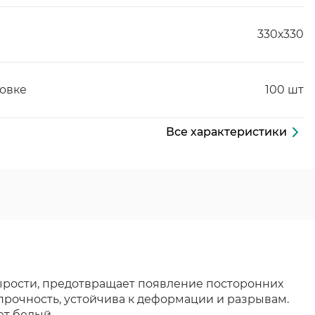
330х330
ковке
100 шт
Все характеристики
ырости, предотвращает появление посторонних
рочность, устойчива к деформации и разрывам.
ет белый.