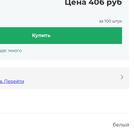
Цена 406 руб
за 100 штук
Купить
аде: много
а. Перейти
белый