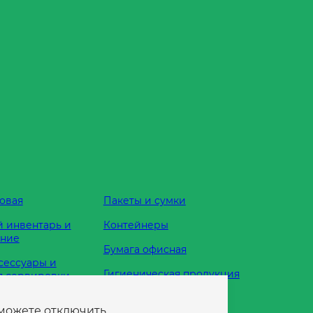
овая
Пакеты и сумки
 инвентарь и
Контейнеры
ание
Бумага офисная
сессуары и
Гигиеническая продукция
я сервировки
Одноразовая посуда
 можете отключить