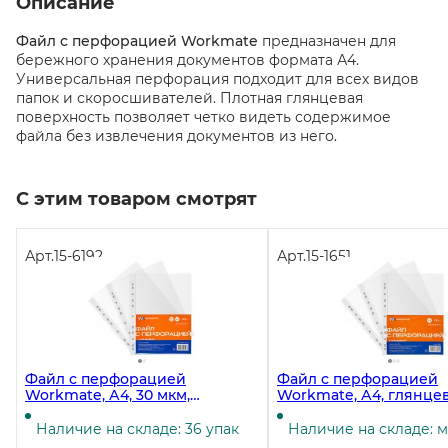
Описание
Файл с перфорацией Workmate
предназначен для
бережного хранения документов формата А4.
Универсальная перфорация подходит для всех видов
папок и скоросшивателей. Плотная глянцевая
поверхность позволяет четко видеть содержимое
файла без извлечения документов из него.
С этим товаром смотрят
Арт.
15-6192
Арт.
15-1651
Файл с перфорацией
Файл с перфорацией
Workmate, А4, 30 мкм,
Workmate, А4, глянцев
глянцевый, 100 штук в
штук
упаковке
Наличие на складе: 36 упак
Наличие на складе: 