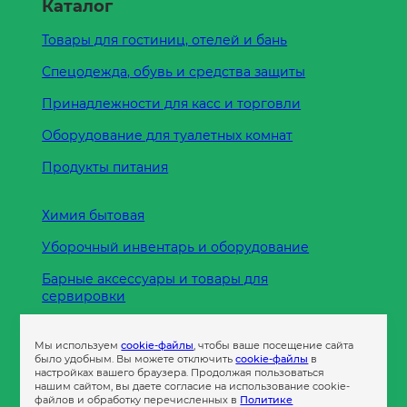
Каталог
Товары для гостиниц, отелей и бань
Спецодежда, обувь и средства защиты
Принадлежности для касс и торговли
Оборудование для туалетных комнат
Продукты питания
Химия бытовая
Уборочный инвентарь и оборудование
Барные аксессуары и товары для
сервировки
Кухонные принадлежности
Мы используем
cookie-файлы
, чтобы ваше посещение сайта
Пленка
было удобным. Вы можете отключить
cookie-файлы
в
настройках вашего браузера. Продолжая пользоваться
нашим сайтом, вы даете согласие на использование cookie-
файлов и обработку перечисленных в
Политике