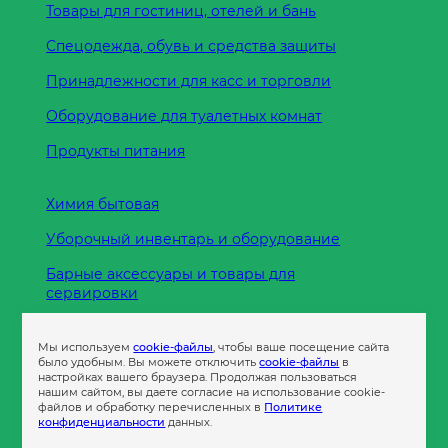
Товары для гостиниц, отелей и бань
Спецодежда, обувь и средства защиты
Принадлежности для касс и торговли
Оборудование для туалетных комнат
Продукты питания
Химия бытовая
Уборочный инвентарь и оборудование
Барные аксессуары и товары для
сервировки
Кухонные принадлежности
Мы используем
cookie-файлы
, чтобы ваше посещение сайта
Пленка
было удобным. Вы можете отключить
cookie-файлы
в
настройках вашего браузера. Продолжая пользоваться
нашим сайтом, вы даете согласие на использование cookie-
файлов и обработку перечисленных в
Политике
Пакеты и сумки
конфиденциальности
данных.