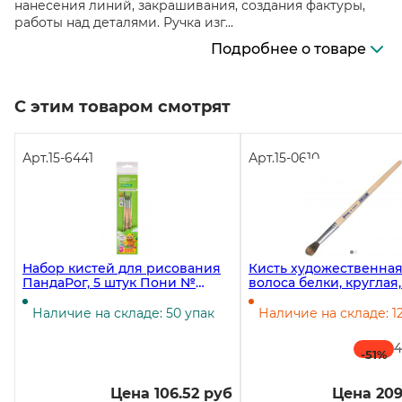
нанесения линий, закрашивания, создания фактуры,
работы над деталями. Ручка изг...
Подробнее о товаре
С этим товаром смотрят
Арт.
15-6441
Арт.
15-0610
Набор кистей для рисования
Кисть художественная
ПандаРог, 5 штук Пони №
волоса белки, круглая
1,2,3,4,5, пакет с подвесом
Наличие на складе: 50 упак
Наличие на складе: 1
4
-51
%
Цена 106.52 руб
Цена 209