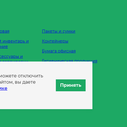
овая
Пакеты и сумки
 инвентарь и
Контейнеры
ание
Бумага офисная
сессуары и
Гигиеническая продукция
я сервировки
Одноразовая посуда
 можете отключить
жности
йтом, вы даете
Принять
ике