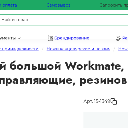
и оплата
Самовывоз
Запросить п
рументы
Брендирование
Ра
 принадлежности
Ножи канцелярские и лезвия
Нож
 большой Workmate, 
правляющие, резиновы
Арт. 15-1349