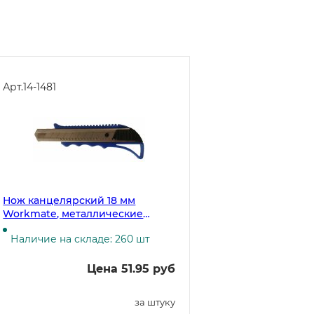
Арт.
14-1481
Нож канцелярский 18 мм
Workmate, металлические
направляющие, фиксатор, 20
Наличие на складе: 260 шт
штук
Цена 51.95 руб
за штуку