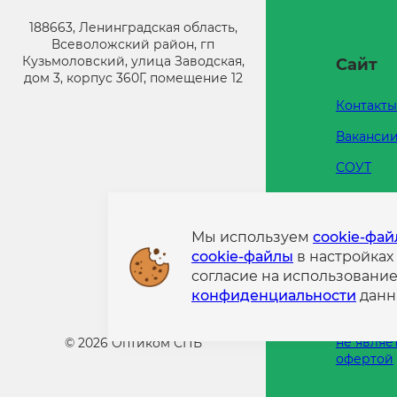
188663, Ленинградская область,
Всеволожский район, гп
Кузьмоловский, улица Заводская,
Сайт
дом 3, корпус 360Г, помещение 12
Контакты
Ваканси
СОУТ
Каталоги
Напишит
Мы используем
cookie-фа
cookie-файлы
в настройках
Политик
согласие на использовани
конфиде
конфиденциальности
данн
Информа
размещен
не являе
©
2026
Оптиком СПБ
офертой