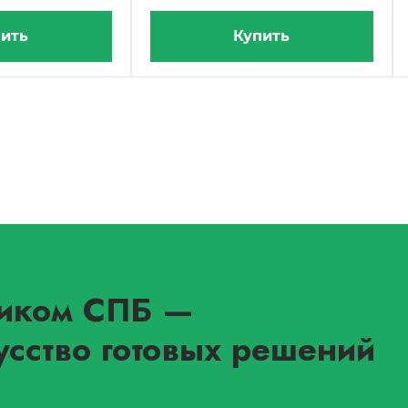
ить
Купить
иком СПБ
—
усство готовых решений