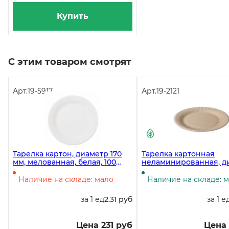
Купить
С этим товаром смотрят
Арт.
19-5917
Арт.
19-2121
Тарелка картон, диаметр 170
Тарелка картонная
мм, мелованная, белая, 100
неламинированная, д
штук
180 мм, крафт, 150 штук
Наличие на складе: мало
Наличие на складе: 
за 1 ед
2.31 руб
за 1 е
Цена 231 руб
Цена 