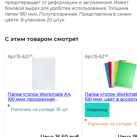
предотвращает от деформации и загрязнений. Имеет
боковой вырез для удобства использования. Толщина
папки 180 мкм. Полупрозрачная. Представлена в синем
цвете. В упаковке 20 штук.
С этим товаром смотрят
Арт.
15-6220
Арт.
15-6221
Папка-уголок Workmate А4,
Папка-уголок Workmat
100 мкм, прозрачная
100 мкм, цвет в ассор
бесцветная
Наличие на складе: 81 шт
Новинка
Наличие на складе: 1
Цена 16.50 руб
Цена 18