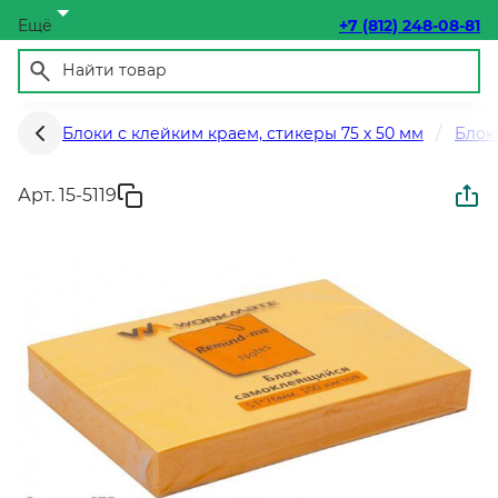
Ещё
+7 (812) 248-08-81
Блоки с клейким краем, стикеры 75 х 50 мм
Блок
Арт. 15-5119