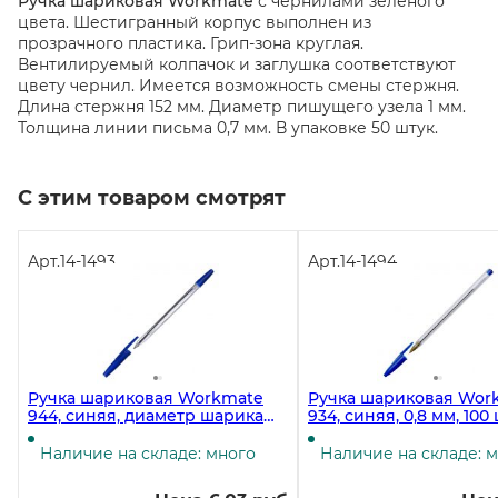
Ручка шариковая Workmate
с чернилами зеленого
цвета. Шестигранный корпус выполнен из
прозрачного пластика. Грип-зона круглая.
Вентилируемый колпачок и заглушка соответствуют
цвету чернил. Имеется возможность смены стержня.
Длина стержня 152 мм. Диаметр пишущего узела 1 мм.
Толщина линии письма 0,7 мм. В упаковке 50 штук.
С этим товаром смотрят
Арт.
14-1493
Арт.
14-1494
Ручка шариковая Workmate
Ручка шариковая Wor
944, синяя, диаметр шарика
934, синяя, 0,8 мм, 100
0,7 мм, толщина письма 0,5 мм,
упаковке
100 штук
Наличие на складе: много
Наличие на складе: 