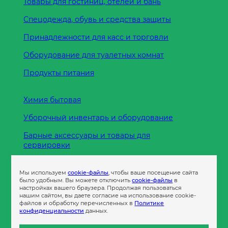
Товары для гостиниц, отелей и бань
Спецодежда, обувь и средства защиты
Принадлежности для касс и торговли
Оборудование для туалетных комнат
Продукты питания
Химия бытовая
Уборочный инвентарь и оборудование
Барные аксессуары и товары для
сервировки
Кухонные принадлежности
Мы используем
cookie-файлы
, чтобы ваше посещение сайта
Пленка
было удобным. Вы можете отключить
cookie-файлы
в
настройках вашего браузера. Продолжая пользоваться
нашим сайтом, вы даете согласие на использование cookie-
файлов и обработку перечисленных в
Политике
Пакеты и сумки
конфиденциальности
данных.
Контейнеры