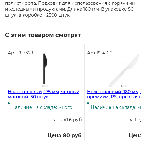
полистирола. Подходит для использования с горячими
и холодными продуктами. Длина 180 мм. В упаковке 50
штук, в коробке - 2500 штук.
С этим товаром смотрят
Арт.
19-3329
Арт.
19-4166
Нож столовый, 175 мм, черный,
Нож столовый, 180 мм,
матовый, 50 штук
премиум, PS, прозрачн
штук
Наличие на складе: много
Наличие на складе: 
за 1 ед
1.6 руб
за 1 
Цена 80 руб
Цена