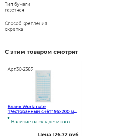
Тип бумаги
газетная
Способ крепления
скрепка
С этим товаром смотрят
Арт.
30-2385
Бланк Workmate
"Ресторанный счёт" 95х200 мм,
самокопирка, 2-слойная, 50
экземпляров
Наличие на складе: много
Цена 126.72 руб