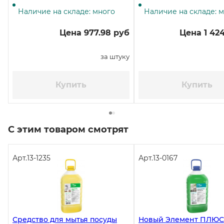
обезжиривающее средство, 5
литров ЧЗ
Наличие на складе: много
Наличие на складе: 
Цена 977.98 руб
Цена 1 42
за штуку
Купить
Купить
С этим товаром смотрят
Арт.
13-1235
Арт.
13-0167
Средство для мытья посуды
Новый Элемент ПЛЮС